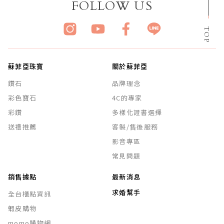
FOLLOW US
TOP
蘇菲亞珠寶
關於蘇菲亞
鑽石
品牌理念
彩色寶石
4C的專家
彩鑽
多樣化證書選擇
送禮推薦
客製/售後服務
影音專區
常見問題
銷售據點
最新消息
求婚幫手
全台櫃點資訊
蝦皮購物
momo購物網