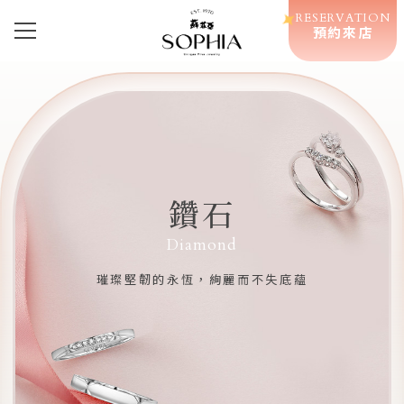
RESERVATION
預約來店
鑽石
Diamond
璀璨堅韌的永恆，絢麗而不失底蘊