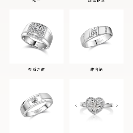
唯一
甜蜜花漾
尊爵之徽
維洛納