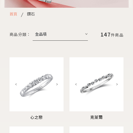
首頁
鑽石
147
商品分類：
件商品
心之戀
克萊爾