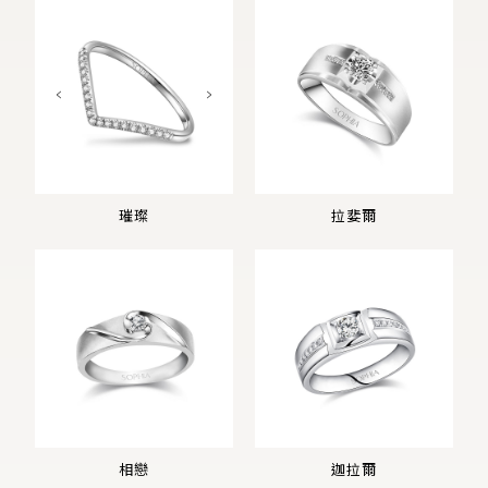
璀璨
拉婓爾
相戀
迦拉爾