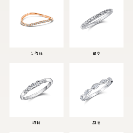
芙依絲
星空
珀莉
赫拉