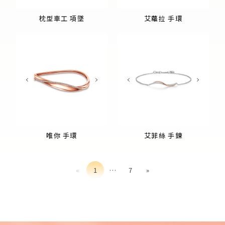
枕型車工 項墜
艾蘿拉 手環
唯你 手環
艾菲絲 手鍊
«
1
…
7
»