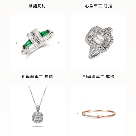
維諾瓦利
心型車工 戒指
祖母綠車工 戒指
祖母綠車工 戒指