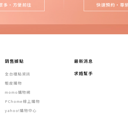
眾多・方便前往
快速預約・尊
銷售據點
最新消息
求婚幫手
全台櫃點資訊
蝦皮購物
momo購物網
PChome線上購物
yahoo!購物中心