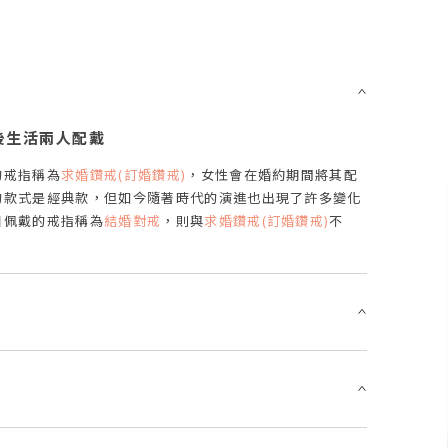
婚後生活兩人配戴
的戒指稱為
求婚鑽戒(訂婚鑽戒)
，女性會在婚約期間將其配
的款式是經典款，但如今隨著時代的演進也出現了許多變化
日佩戴的戒指稱為
結婚對戒
，則與
求婚鑽戒(訂婚鑽戒)
不