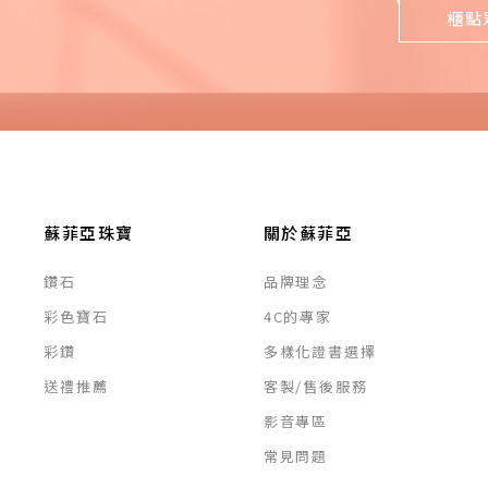
櫃點
蘇菲亞珠寶
關於蘇菲亞
鑽石
品牌理念
彩色寶石
4C的專家
彩鑽
多樣化證書選擇
送禮推薦
客製/售後服務
影音專區
常見問題