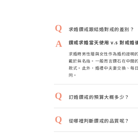
求婚鑽戒跟結婚對戒的差別？
鑽戒求婚當天使用 v.s 對戒
求婚時男性贈與女性作為婚約證明
戴於無名指。一般而言鑽石在中間
款式。此外，婚禮中夫妻交換、每
同。
訂婚鑽戒的預算大概多少？
從哪裡判斷鑽戒的品質呢？