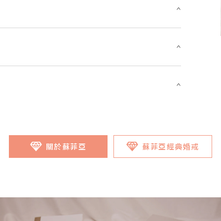
？
關於蘇菲亞
蘇菲亞經典婚戒