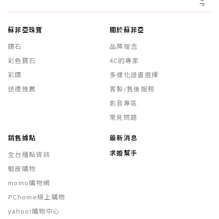
蘇菲亞珠寶
關於蘇菲亞
鑽石
品牌理念
彩色寶石
4C的專家
彩鑽
多樣化證書選擇
送禮推薦
客製/售後服務
影音專區
常見問題
銷售據點
最新消息
求婚幫手
全台櫃點資訊
蝦皮購物
momo購物網
PChome線上購物
yahoo!購物中心