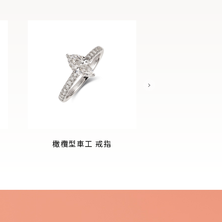
橄欖型車工 戒指
橄欖型車工