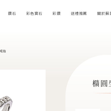
鑽石
彩色寶石
彩鑽
送禮推薦
關於蘇
 戒指
橢圓