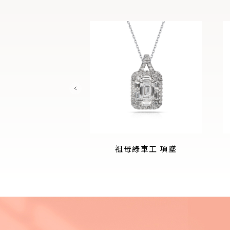
綠車工 戒指
祖母綠車工 項墜