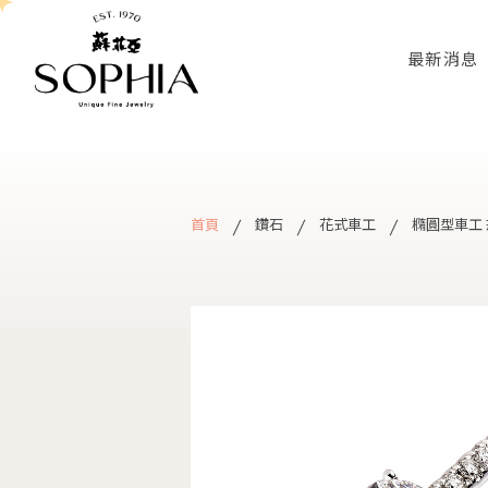
最新消息
首頁
鑽石
花式車工
橢圓型車工